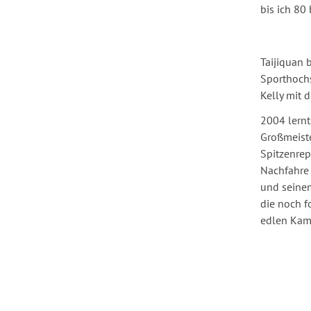
bis ich 80 
Taijiquan 
Sporthochs
Kelly mit 
2004 lernt
Großmeiste
Spitzenrep
Nachfahre 
und seinem
die noch fo
edlen Kamp