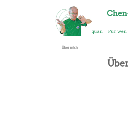
Direkt zum Seiteninhalt
Chen-
Start
Taijiquan
Für wen
Über mich
Über