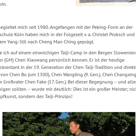
bin.
begleitet mich seit 1980. Angefangen mit der Peking-Form an der
chule Köln haben mich in der Folgezeit v. a. Christel Proksch und 
dem Yang-Stil nach Cheng Man Ching geprägt.
e ich auf einem einwöchigen Taiji-Camp in den Bergen Slowenien
r (GM) Chen Xiaowang persönlich kennen. Er ist der heutige
räsentant in der 19. Generation der Chen-Taiji-Tradition und direkt
von Chen Bo (um 1300), Chen Wangting (9. Gen.), Chen Changxing 
 Großvater Chen Fake (17. Gen.). Bei dieser Begegnung – und alle
lgen sollten – wurde mir deutlich: Dies ist ein großer Meister; nic
fkunst, sondern des Taiji-Prinzips!