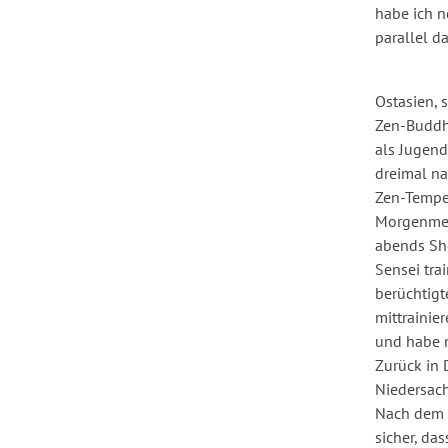
habe ich n
parallel d
Ostasien, 
Zen-Buddh
als Jugend
dreimal na
Zen-Tempe
Morgenmed
abends Sh
Sensei trai
berüchtigt
mittrainie
und habe 
Zurück in 
Niedersac
Nach dem 2
sicher, da