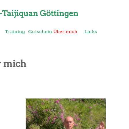
Taijiquan Göttingen
Menü überspringen
Training
Gutschein
▼
Über mich
Links
 mich