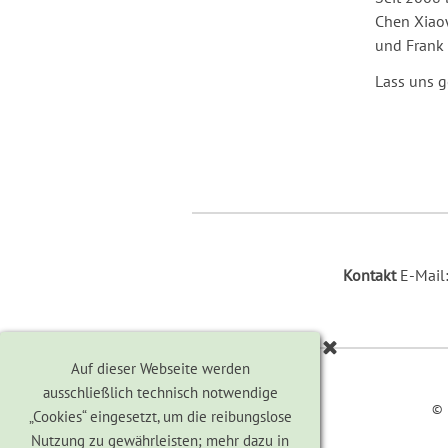
Chen Xiaow
und Frank 
Lass uns 
Kontakt
E-Mail
Auf dieser Webseite werden
ausschließlich technisch notwendige
© 
„Cookies“ eingesetzt, um die reibungslose
Nutzung zu gewährleisten; mehr dazu in