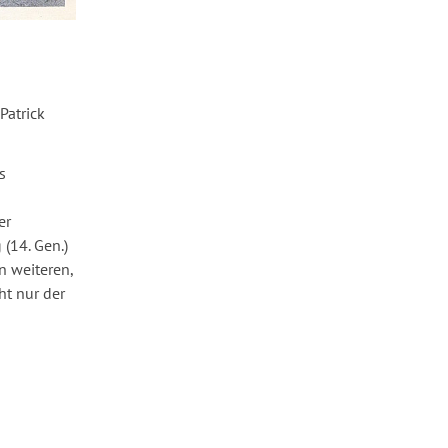
Patrick
s
er
(14. Gen.)
n weiteren,
ht nur der