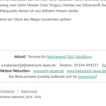
ang, sein Sohn Meister Chen Yingjun, Meister Jan Silberstorff, Ra
Marquardt, denen ich aus tiefstem Herzen danke.
gerne ein Stück des Weges zusammen gehen!
Aktuell
Termine für
Wochenend-Taiji
,
Stockform
:
a.haberlach[ät]haberlach-team.de
Telefon:
05594 999257
Ko
Weitere Webseiten:
www.taiji-reisen.de
www.haberlach-team.de
Der Bildnachweis (credits) befindet sich im
Impressum
!
Impressum
|
Datenschutz
Andreas Haberlach, 2014–2026