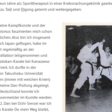
eun Jahre als Sporttherapeut in einer Krebsnachsorgeklinik gearb
azu Taiji und Qigong gelernt und weitergegeben.
seine Kampfkünste und der
ismus faszinierten mich schon
lichen. Also bin ich insgesamt
ch Japan geflogen, habe im
l regelmäßig an der
itation teilgenommen und
otokan-Karate bei Kanazawa-
niert. Ich durfte in der
en Takushoku-Universität
ren (immer mit weichen Knien)
meine Dan-Prüfung abgelegt.
Deutschland konnte ich
hsenmeister im Kumite werden.
. Dan bei Ochi-Sensei war ich
ss Karate-Do mein Weg bleibt,