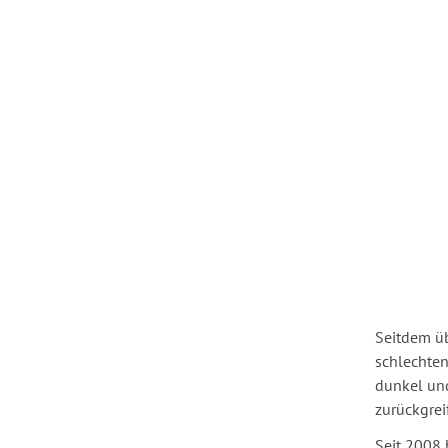
Seitdem übe
schlechten
dunkel und
zurückgrei
Seit 2008 