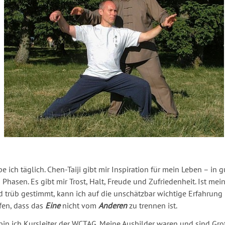
 ich täglich. Chen-Taiji gibt mir Inspiration für mein Leben – in g
 Phasen. Es gibt mir Trost, Halt, Freude und Zufriedenheit. Ist mei
 trüb gestimmt, kann ich auf die unschätzbar wichtige Erfahrung
fen, dass das
Eine
nicht vom
Anderen
zu trennen ist.
bin ich Kursleiter der WCTAG. Meine Ausbilder waren und sind Gr