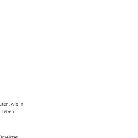
uten, wie in
n Leben
oßmeister